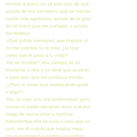
sentiría a salvo, no sé bien aún de qué, 
quizás de mis hermanos que se habían 
vuelto más agresivos, quizás de la gata 
de mi mami que me arañaba, o quizás 
del temblor.
-¡Qué jodido hermano!, que historia, si 
no me cuentas no te creo, ¿tú qué 
crees qué le paso a tu vieja?-
-No se “brother”, ella cambió de un 
momento a otro, y yo sentí que la perdí, 
o peor aún, que me producía miedo-.
-¿Pero tú crees que estaba embrujada 
o algo?-
-No, no creo, era una enfermedad, pero 
nunca mi padre me quiso decir que era, 
luego de varios años y muchos 
tratamientos ella se curó, o creo que se 
curó, me di cuenta que estaba mejor 
por que empezó a cantar y a cocinar 