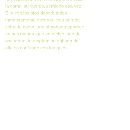
la cama, su cuerpo, el miedo otra vez. 
Ella con los ojos desorbitados, 
inmensamente oscuros, esta parada 
sobre la cama, una almohada aparece 
en sus manos, que envuelve todo de 
oscuridad, la respiración agitada de 
ella se confunde con los gritos 
ahogados de él, ella grita con furia, con 
odio, con amor, en un lenguaje 
indescifrable, salta ágilmente otra vez, 
sentándose encima de la almohada, 
encima de él, encima de la vida, los 
gritos no se escuchan, ella ríe, a él le 
tiembla el alma.
Lo encontraron al día siguiente 
congelado, abrazando una toma de 
agua para incendios, a dos cuadras de 
la cantina donde había estado 