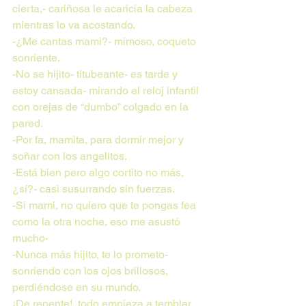
cierta,- cariñosa le acaricia la cabeza 
mientras lo va acostando.
-¿Me cantas mami?- mimoso, coqueto 
sonriente.
-No se hijito- titubeante- es tarde y 
estoy cansada- mirando el reloj infantil 
con orejas de “dumbo” colgado en la 
pared.
-Por fa, mamita, para dormir mejor y 
soñar con los angelitos.
-Está bien pero algo cortito no más, 
¿sí?- casi susurrando sin fuerzas.
-Si mami, no quiero que te pongas fea 
como la otra noche, eso me asustó 
mucho-
-Nunca más hijito, te lo prometo- 
sonriendo con los ojos brillosos, 
perdiéndose en su mundo.
¡De repente!, todo empieza a temblar, 