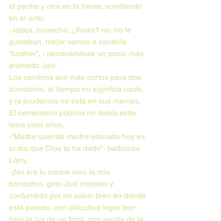
el pecho y otra en la frente, vomitando 
en el acto.
-Jajaja, borracho, ¿flores? no, no le 
gustaban, mejor vamos a cantarle 
“brother”, - recobrándose un poco, más 
animado Javi.
Los caminos son más cortos para dos 
borrachos, el tiempo no significa nada, 
y la prudencia no está en sus mentes. 
El cementerio público no debía estar 
lejos para ellos.
-“Madre querida madre adorada hoy es 
tu día que Dios te ha dado”- balbucea 
Larry.
-¡No era tu madre sino la mía 
borracho!- grito Javi molesto y 
confundido por no saber bien en donde 
está parado, con dificultad logra leer 
bajo la luz de un farol, con ayuda de la 