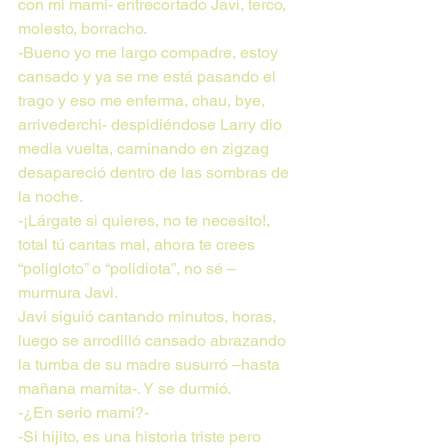
con mi mami- entrecortado Javi, terco, 
molesto, borracho.
-Bueno yo me largo compadre, estoy 
cansado y ya se me está pasando el 
trago y eso me enferma, chau, bye, 
arrivederchi- despidiéndose Larry dio 
media vuelta, caminando en zigzag 
desapareció dentro de las sombras de 
la noche.
-¡Lárgate si quieres, no te necesito!, 
total tú cantas mal, ahora te crees 
“poligloto” o “polidiota”, no sé – 
murmura Javi.
Javi siguió cantando minutos, horas, 
luego se arrodilló cansado abrazando 
la tumba de su madre susurró –hasta 
mañana mamita-. Y se durmió.
-¿En serio mami?-
-Si hijito, es una historia triste pero 