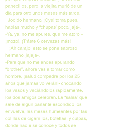
panecillos, pero la viejita murió de un 
día para otro unos meses más tarde.
_Jodido hermano. ¡Oye! toma pues, 
hablas mucho y “chupas” poco, jajá-.
-Ya, ya, no me apures, que me atoro – 
¡mozo!, ¡Tráete 6 cervezas más!
_ ¡Ah carajo! esto se pone sabroso 
hermano, jajaja-.
-Para que no me andes apurando 
“brother”, ahora vas a tomar como 
hombre, ¡salud compadre por los 25 
años que jamás volverán!- chocando 
los vasos y vaciándolos rápidamente, 
los dos amigos celebran. La “salsa” que 
sale de algún parlante escondido los 
envuelve, las mesas humeantes por las 
colillas de cigarrillos, botellas, y culpas, 
donde nadie se conoce y todos se 