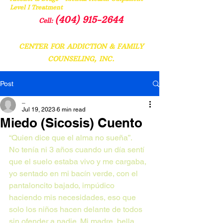
Level I Treatment
(404) 915-2644
Cell:
CENTER FOR ADDICTION & FAMILY
COUNSELING, INC.
Post
_
Jul 19, 2023
6 min read
Miedo (Sicosis) Cuento
“Quien dice que el alma no sueña”.
No tenía ni 3 años cuando un día sentí 
que el suelo estaba vivo y me cargaba, 
yo sentado en mi bacín verde, con el 
pantaloncito bajado, impúdico 
haciendo mis necesidades, eso que 
solo los niños hacen delante de todos 
sin ofender a nadie. Mi madre, bella 